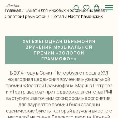
Главная
Букеты для мировых и российских звёзд
/
/
Золотой Граммофон
Потап и Настя Каменских
/
XVI ЕЖЕГОДНАЯ ЦЕРЕМОНИЯ
ВРУЧЕНИЯ МУЗЫКАЛЬНОЙ
ПРЕМИИ «ЗОЛОТОЙ
ГРАММОФОН»
В 2014 году в Санкт-Петербурге прошла XVI
ежегодная церемония вручения музыкальной
премии «Золотой Граммофон». Марина Петрова
и «Театр цветов» при поддержке агентства PMI
выступили цветочным спонсором мероприятия:
для лауреатов премии были созданы
сценические букеты, который вручали вместе с
наградой на сцене Ледового дворца. Каждый