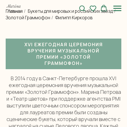
Главная
Букеты для мировых и российских звёзд
/
/
Золотой Граммофон
Филипп Киркоров
/
XVI ЕЖЕГОДНАЯ ЦЕРЕМОНИЯ
ВРУЧЕНИЯ МУЗЫКАЛЬНОЙ
ПРЕМИИ «ЗОЛОТОЙ
ГРАММОФОН»
В 2014 году в Санкт-Петербурге прошла XVI
ежегодная церемония вручения музыкальной
премии «Золотой Граммофон». Марина Петрова
и «Театр цветов» при поддержке агентства PMI
выступили цветочным спонсором мероприятия:
для лауреатов премии были созданы
сценические букеты, который вручали вместе с
наградой на сцене Ледового дворца. Каждый