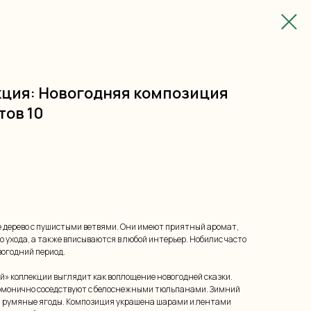
ция: Новогодняя композиция
тов 10
е дерево с пушистыми ветвями. Они имеют приятный аромат,
о ухода, а также вписываются в любой интерьер. Нобилис часто
вогодний период.
й» коллекции выглядит как воплощение новогодней сказки.
армонично соседствуют с белоснежными тюльпанами. Зимний
и румяные ягоды. Композиция украшена шарами и лентами