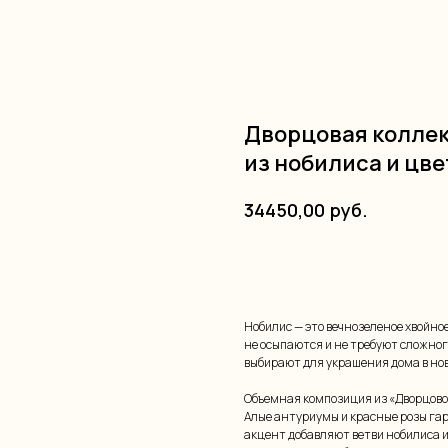
Дворцовая коллек
из нобилиса и цве
руб.
34450,00
Купить
Нобилис — это вечнозеленое хвойно
не осыпаются и не требуют сложног
выбирают для украшения дома в но
Объемная композиция из «Дворцово
Алые антуриумы и красные розы г
акцент добавляют ветви нобилиса 