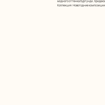
модного оттенка бургунди, придаю
Коллекция: Новогодние композиции 