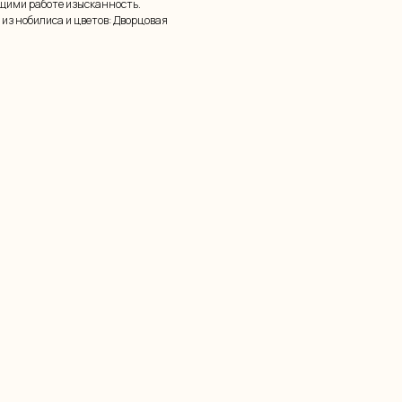
щими работе изысканность.
из нобилиса и цветов: Дворцовая