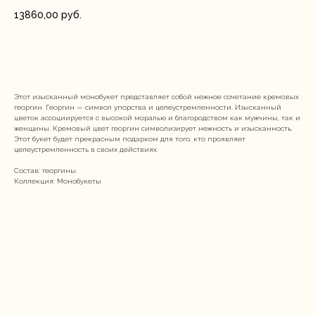
13860,00
руб.
Купить
Этот изысканный монобукет представляет собой нежное сочетание кремовых
георгин. Георгин — символ упорства и целеустремленности. Изысканный
цветок ассоциируется с высокой моралью и благородством как мужчины, так и
женщины. Кремовый цвет георгин символизирует нежность и изысканность.
Этот букет будет прекрасным подарком для того, кто проявляет
целеустремленность в своих действиях.
Состав: георгины.
Коллекция: Монобукеты