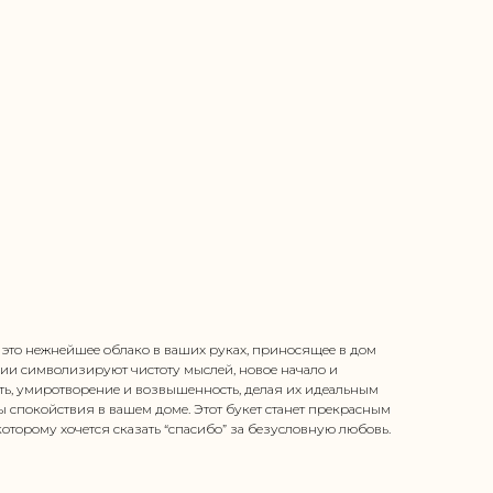
это нежнейшее облако в ваших руках, приносящее в дом
нзии символизируют чистоту мыслей, новое начало и
ь, умиротворение и возвышенность, делая их идеальным
спокойствия в вашем доме. Этот букет станет прекрасным
оторому хочется сказать “спасибо” за безусловную любовь.