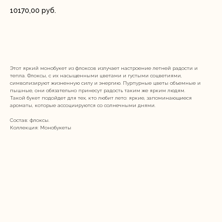
10170,00
руб.
Купить
Этот яркий монобукет из флоксов излучает настроение летней радости и
тепла. Флоксы, с их насыщенными цветами и густыми соцветиями,
символизируют жизненную силу и энергию. Пурпурные цветы объемные и
пышные, они обязательно принесут радость таким же ярким людям.
Такой букет подойдет для тех, кто любит лето: яркие, запоминающиеся
ароматы, которые ассоциируются со солнечными днями.
Состав: флоксы.
Коллекция: Монобукеты