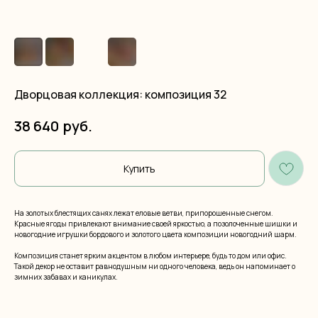
Дворцовая коллекция: композиция 32
руб.
38 640
Купить
На золотых блестящих санях лежат еловые ветви, припорошенные снегом.
Красные ягоды привлекают внимание своей яркостью, а позолоченные шишки и
новогодние игрушки бордового и золотого цвета композиции новогодний шарм.
Композиция станет ярким акцентом в любом интерьере, будь то дом или офис.
Такой декор не оставит равнодушным ни одного человека, ведь он напоминает о
зимних забавах и каникулах.