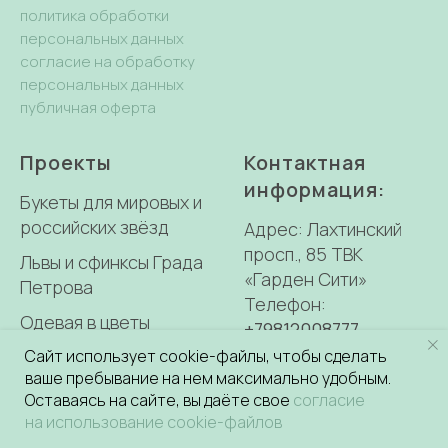
политика обработки
персональных данных
согласие на обработку
персональных данных
публичная оферта
Проекты
Контактная
информация:
Букеты для мировых и
российских звёзд
Адрес: Лахтинский
просп., 85 ТВК
Львы и сфинксы Града
«Гарден Сити»
Петрова
Телефон:
Одевая в цветы
+79812008777
E-mail:
Оформление свадеб
Сайт использует cookie-файлы, чтобы сделать
ваше пребывание на нем максимально удобным.
0917770@mail.ru
Оставаясь на сайте, вы даёте свое
согласие
на использование cookie-файлов