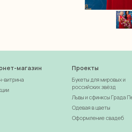
рнет-магазин
Проекты
н-витрина
Букеты для мировых и
российских звёзд
кции
Львы и сфинксы Града 
Одевая в цветы
Оформление свадеб