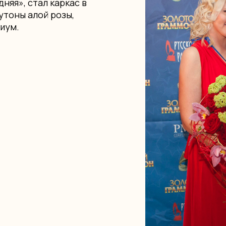
няя», стал каркас в
утоны алой розы,
иум.