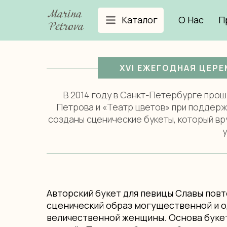
Каталог
О Нас
П
Главная
Букеты для мировых и российских з
/
XVI ЕЖЕГОДНАЯ ЦЕР
В 2014 году в Санкт-Петербурге про
Петрова и «Театр цветов» при поддерж
созданы сценические букеты, который вр
у
Авторский букет для певицы Славы повт
сценический образ могущественной и 
величественной женщины. Основа буке