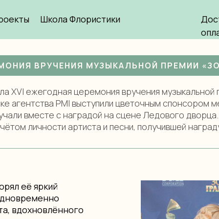
роекты
Школа Флористики
Дос
вёзд
Золотой Граммофон
Слава
/
/
опл
ЕМОНИЯ ВРУЧЕНИЯ МУЗЫКАЛЬНОЙ ПРЕМИИ «
шла XVI ежегодная церемония вручения музыкальной
ке агентства PMI выступили цветочным спонсором м
учали вместе с наградой на сцене Ледового дворца.
чётом личности артиста и песни, получившей наград
орял её яркий
одновременно
та, вдохновлённого