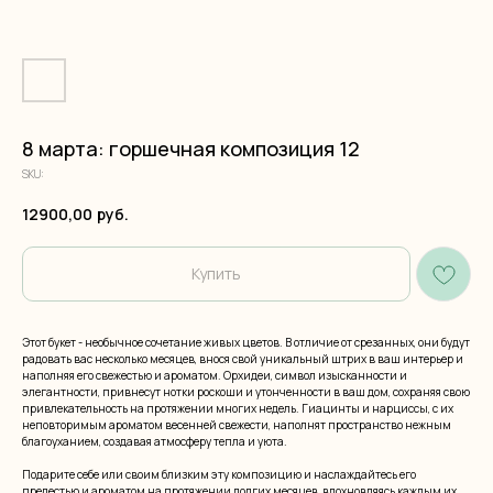
8 марта: горшечная композиция 12
SKU:
12900,00
руб.
Купить
Этот букет - необычное сочетание живых цветов. В отличие от срезанных, они будут
радовать вас несколько месяцев, внося свой уникальный штрих в ваш интерьер и
наполняя его свежестью и ароматом. Орхидеи, символ изысканности и
элегантности, привнесут нотки роскоши и утонченности в ваш дом, сохраняя свою
привлекательность на протяжении многих недель. Гиацинты и нарциссы, с их
неповторимым ароматом весенней свежести, наполнят пространство нежным
благоуханием, создавая атмосферу тепла и уюта.
Подарите себе или своим близким эту композицию и наслаждайтесь его
прелестью и ароматом на протяжении долгих месяцев, вдохновляясь каждым их