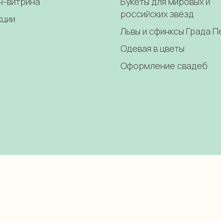
н-витрина
Букеты для мировых и
российских звёзд
кции
Львы и сфинксы Града 
Одевая в цветы
Оформление свадеб