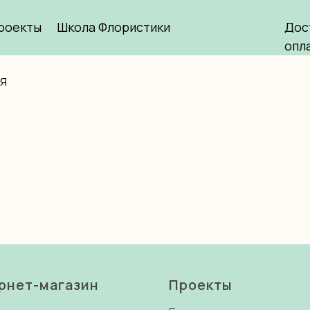
роекты
Школа Флористики
Дос
опл
я
рнет-магазин
Проекты